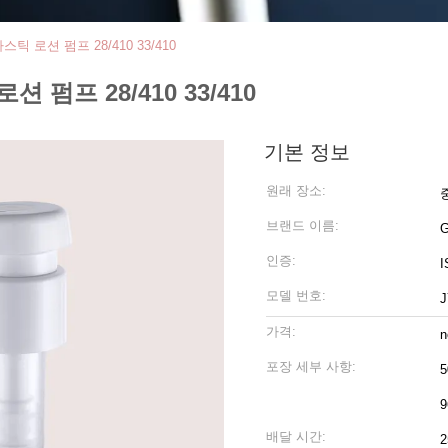
 로션 펌프 28/410 33/410
펌프 28/410 33/410
기본 정보
원래 장소:
브랜드 이름:
인증:
I
모델 번호:
J
가격:
n
포장 세부 사항:
5
9
배달 시간: