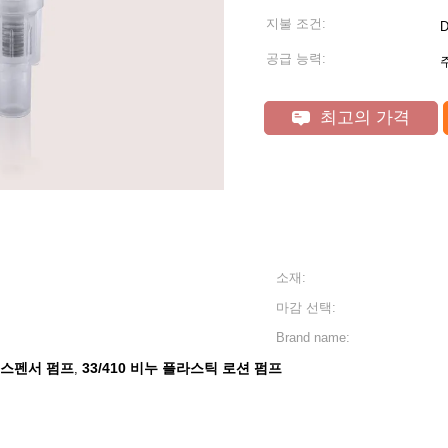
지불 조건:
D
공급 능력:
주
최고의 가격
소재:
마감 선택:
Brand name:
디스펜서 펌프
33/410 비누 플라스틱 로션 펌프
,