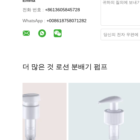
Emma
전화 번호 :
+8613605845728
WhatsApp :
+008618758071282
더 많은 것 로션 분배기 펌프