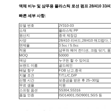
액체 비누 및 샴푸용 플라스틱 로션 펌프 28/410 33/4
빠른 세부 사항:
모델 번호
JY310-03
소재
플라스틱 PP
원산지
중국 제장강
사양
28/410 리버드;28/410 매끄럽다; 
면제율
3.5cc / 5.0cc
적용
샴푸와 헤어 컨디션, 크림 닦기, 몸
MOQ
50000
색상
누구든 할 수 있어요
브랜드 이름
골드레인
배달 항구
FOB 닌고,중국
지불 조건
T/T,L/C,D/P
선행 시간
보증금을 받은 후 25~30일
무료 샘플
지원
스프링 옵션
SS304,SS316
품질 인증
ISO14001,ISO9001,SGS 등