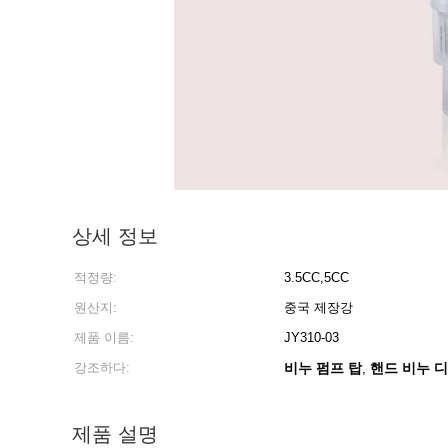
상세 정보
적정량:
3.5CC,5CC
원산지:
중국 제장강
제품 이름:
JY310-03
강조하다:
비누 펌프 탑
핸드 비누 
,
제품 설명