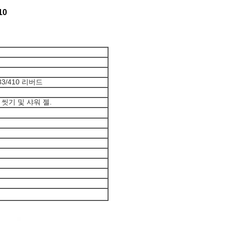
10
33/410 리버드
 씻기 및 샤워 젤.