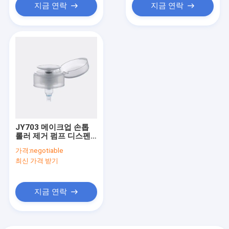
지금 연락
지금 연락
JY703 메이크업 손톱
롤러 제거 펌프 디스펜
서 플라스틱 PP
가격:
negotiable
0.50±0.05ml/T 용량
최신 가격 받기
지금 연락