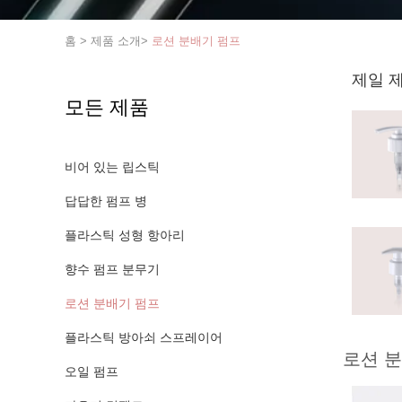
홈
>
제품 소개
>
로션 분배기 펌프
제일 
모든 제품
비어 있는 립스틱
답답한 펌프 병
플라스틱 성형 항아리
향수 펌프 분무기
로션 분배기 펌프
플라스틱 방아쇠 스프레이어
로션 
오일 펌프