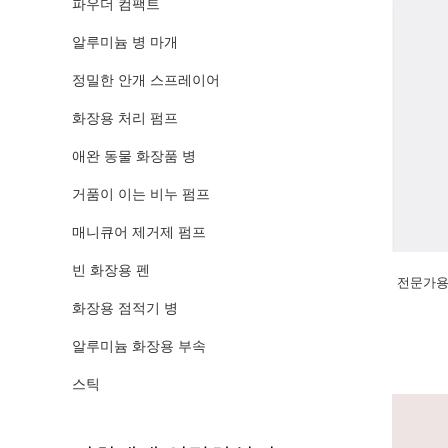
파우더 컴팩트
알루미늄 병 마개
정밀한 안개 스프레이어
화장용 처리 펌프
애완 동물 화장품 병
거품이 이는 비누 펌프
매니큐어 제거제 펌프
빈 화장용 펜
전문가용 
화장용 점적기 병
알루미늄 화장용 부속
스틱