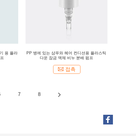
기 용 플라
PP 병에 있는 샴푸와 헤어 컨디션용 플라스틱
펌프
다운 잠금 액체 비누 분배 펌프
접촉
6
7
8