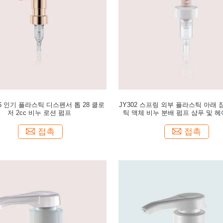
-06 인기 플라스틱 디스펜서 톱 28 클로
JY302 스프링 외부 플라스틱 아래 
저 2cc 비누 로션 펌프
틱 액체 비누 분배 펌프 샴푸 및 
접촉
접촉